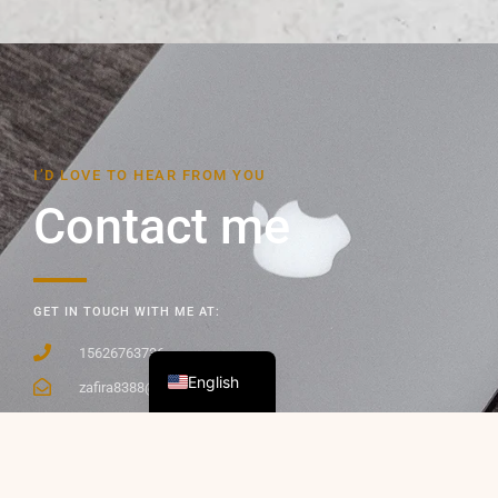
I’D LOVE TO HEAR FROM YOU
Contact me
GET IN TOUCH WITH ME AT:
Spanish
15626763736
English
zafira8388@gmail.com