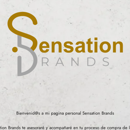
Bienvenid@s a mi pagina personal Sensation Brands
ion Brands te asesoraré y acompañaré en tu proceso de compra de l