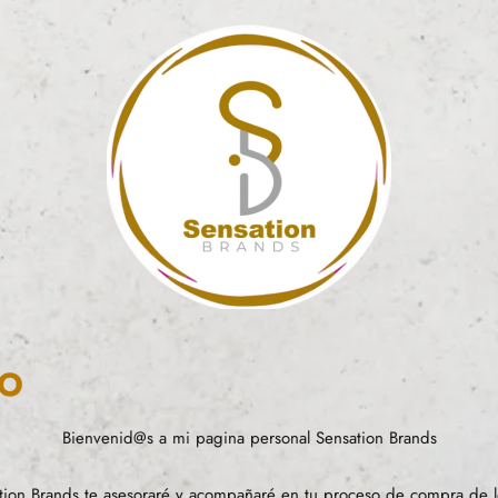
NO
Bienvenid@s a mi pagina personal Sensation Brands
ion Brands te asesoraré y acompañaré en tu proceso de compra de l