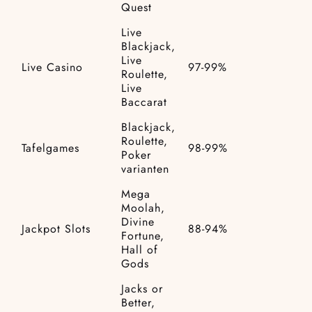
Quest
Live
Blackjack,
Live
Live Casino
97-99%
Roulette,
Live
Baccarat
Blackjack,
Roulette,
Tafelgames
98-99%
Poker
varianten
Mega
Moolah,
Divine
Jackpot Slots
88-94%
Fortune,
Hall of
Gods
Jacks or
Better,