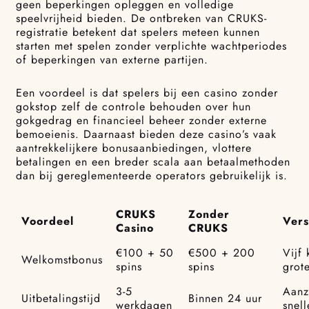
geen beperkingen opleggen en volledige
speelvrijheid bieden. De ontbreken van CRUKS-
registratie betekent dat spelers meteen kunnen
starten met spelen zonder verplichte wachtperiodes
of beperkingen van externe partijen.
Een voordeel is dat spelers bij een casino zonder
gokstop zelf de controle behouden over hun
gokgedrag en financieel beheer zonder externe
bemoeienis. Daarnaast bieden deze casino’s vaak
aantrekkelijkere bonusaanbiedingen, vlottere
betalingen en een breder scala aan betaalmethoden
dan bij gereglementeerde operators gebruikelijk is.
CRUKS
Zonder
Voordeel
Vers
Casino
CRUKS
€100 + 50
€500 + 200
Vijf 
Welkomstbonus
spins
spins
grot
3-5
Aanz
Uitbetalingstijd
Binnen 24 uur
werkdagen
snell