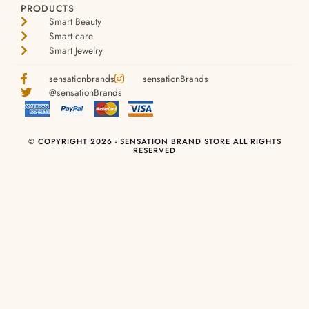
PRODUCTS
Smart Beauty
Smart care
Smart Jewelry
sensationbrands
sensationBrands
@sensationBrands
© COPYRIGHT 2026 - SENSATION BRAND STORE ALL RIGHTS
RESERVED