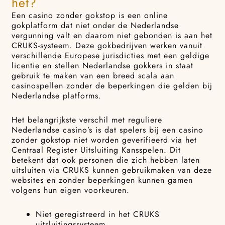
het?
Een casino zonder gokstop is een online
gokplatform dat niet onder de Nederlandse
vergunning valt en daarom niet gebonden is aan het
CRUKS-systeem. Deze gokbedrijven werken vanuit
verschillende Europese jurisdicties met een geldige
licentie en stellen Nederlandse gokkers in staat
gebruik te maken van een breed scala aan
casinospellen zonder de beperkingen die gelden bij
Nederlandse platforms.
Het belangrijkste verschil met reguliere
Nederlandse casino’s is dat spelers bij een casino
zonder gokstop niet worden geverifieerd via het
Centraal Register Uitsluiting Kansspelen. Dit
betekent dat ook personen die zich hebben laten
uitsluiten via CRUKS kunnen gebruikmaken van deze
websites en zonder beperkingen kunnen gamen
volgens hun eigen voorkeuren.
Niet geregistreerd in het CRUKS
uitsluitingssysteem