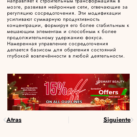
направляет к строительным трансформациям в
мозге, развивая нейронные сети, отвечающие за
регуляцию сосредоточения. Эти модификации
усиливают суммарную продуктивность
концентрации, формируя его более стабильным к
мешающим элементам и способным к более
продолжительному удержанию фокуса.
Намеренная управление сосредоточения
делается базисом для обретения состояний
глубокой вовлечённости в любой деятельности.
Atras
Siguiente
Prev
Ne