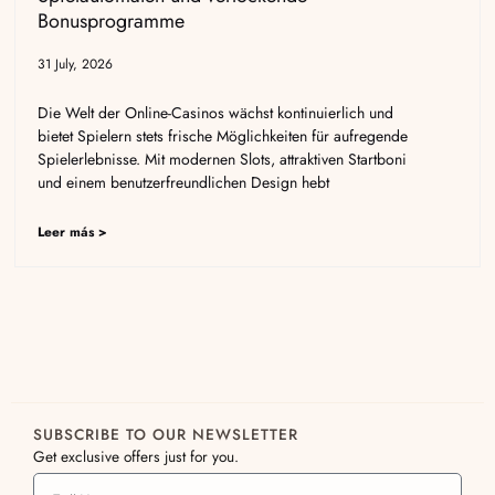
Bonusprogramme
31 July, 2026
Die Welt der Online-Casinos wächst kontinuierlich und
bietet Spielern stets frische Möglichkeiten für aufregende
Spielerlebnisse. Mit modernen Slots, attraktiven Startboni
und einem benutzerfreundlichen Design hebt
Leer más >
SUBSCRIBE TO OUR NEWSLETTER
Get exclusive offers just for you.