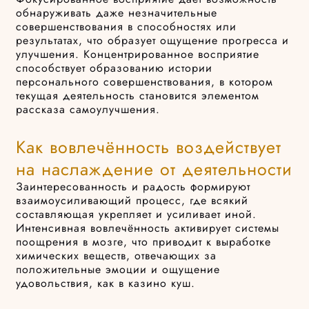
обнаруживать даже незначительные
совершенствования в способностях или
результатах, что образует ощущение прогресса и
улучшения. Концентрированное восприятие
способствует образованию истории
персонального совершенствования, в котором
текущая деятельность становится элементом
рассказа самоулучшения.
Как вовлечённость воздействует
на наслаждение от деятельности
Заинтересованность и радость формируют
взаимоусиливающий процесс, где всякий
составляющая укрепляет и усиливает иной.
Интенсивная вовлечённость активирует системы
поощрения в мозге, что приводит к выработке
химических веществ, отвечающих за
положительные эмоции и ощущение
удовольствия, как в казино куш.