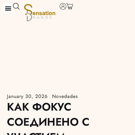
Skip
to
content
January 30, 2026
Novedades
КАК ФОКУС
СОЕДИНЕНО С