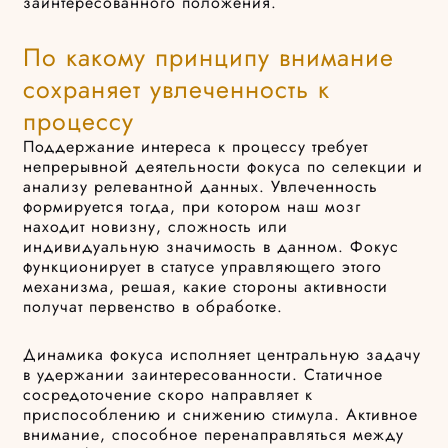
заинтересованного положения.
По какому принципу внимание
сохраняет увлеченность к
процессу
Поддержание интереса к процессу требует
непрерывной деятельности фокуса по селекции и
анализу релевантной данных. Увлеченность
формируется тогда, при котором наш мозг
находит новизну, сложность или
индивидуальную значимость в данном. Фокус
функционирует в статусе управляющего этого
механизма, решая, какие стороны активности
получат первенство в обработке.
Динамика фокуса исполняет центральную задачу
в удержании заинтересованности. Статичное
сосредоточение скоро направляет к
приспособлению и снижению стимула. Активное
внимание, способное перенаправляться между