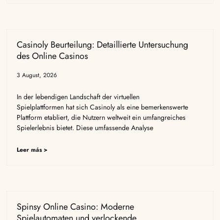
Casinoly Beurteilung: Detaillierte Untersuchung
des Online Casinos
3 August, 2026
In der lebendigen Landschaft der virtuellen
Spielplattformen hat sich Casinoly als eine bemerkenswerte
Plattform etabliert, die Nutzern weltweit ein umfangreiches
Spielerlebnis bietet. Diese umfassende Analyse
Leer más >
Spinsy Online Casino: Moderne
Spielautomaten und verlockende