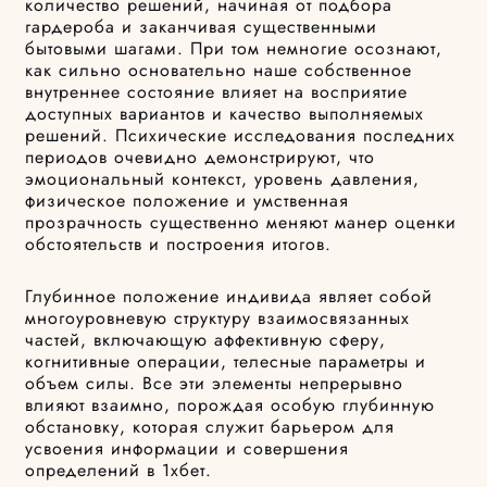
количество решений, начиная от подбора
гардероба и заканчивая существенными
бытовыми шагами. При том немногие осознают,
как сильно основательно наше собственное
внутреннее состояние влияет на восприятие
доступных вариантов и качество выполняемых
решений. Психические исследования последних
периодов очевидно демонстрируют, что
эмоциональный контекст, уровень давления,
физическое положение и умственная
прозрачность существенно меняют манер оценки
обстоятельств и построения итогов.
Глубинное положение индивида являет собой
многоуровневую структуру взаимосвязанных
частей, включающую аффективную сферу,
когнитивные операции, телесные параметры и
объем силы. Все эти элементы непрерывно
влияют взаимно, порождая особую глубинную
обстановку, которая служит барьером для
усвоения информации и совершения
определений в 1хбет.