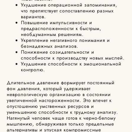
Ухудшение операционной запоминания,
что препятствует сопоставлению разных
вариантов.
Повышение импульсивности и
предрасположенности к быстрым,
необдуманным решениям.
Укрепление негативного понимания и
безнадежных анализов.
Понижение созидательности и
способности к производству новых мыслей.
Ухудшение способности к эмоциональной
контролю.
Длительное давление формирует постоянный
фон давления, который удерживает
неврологическую организацию в состоянии
увеличенной настороженности. Это влечет к
опустошению умственных ресурсов и
уменьшению способности к трудному анализу.
Натянутый человек чаще готов к черно-белому
мышлению, обнаруживая только предельные
альтернативы и упуская компромиссные