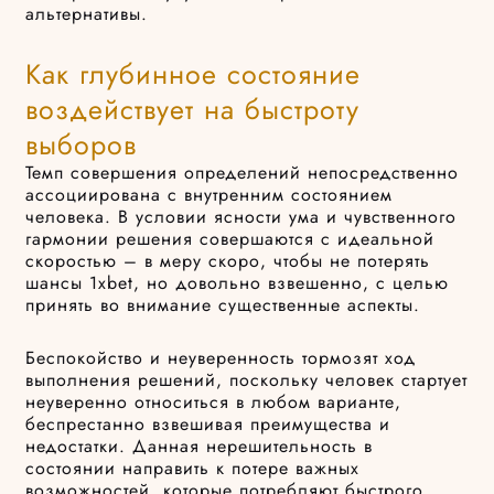
альтернативы.
Как глубинное состояние
воздействует на быстроту
выборов
Темп совершения определений непосредственно
ассоциирована с внутренним состоянием
человека. В условии ясности ума и чувственного
гармонии решения совершаются с идеальной
скоростью – в меру скоро, чтобы не потерять
шансы 1xbet, но довольно взвешенно, с целью
принять во внимание существенные аспекты.
Беспокойство и неуверенность тормозят ход
выполнения решений, поскольку человек стартует
неуверенно относиться в любом варианте,
беспрестанно взвешивая преимущества и
недостатки. Данная нерешительность в
состоянии направить к потере важных
возможностей, которые потребляют быстрого