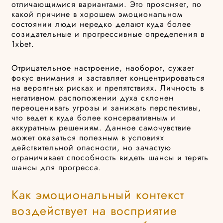
отличающимися вариантами. Это проясняет, по
какой причине в хорошем эмоциональном
состоянии люди нередко делают куда более
созидательные и прогрессивные определения в
1xbet.
Отрицательное настроение, наоборот, сужает
фокус внимания и заставляет концентрироваться
на вероятных рисках и препятствиях. Личность в
негативном расположении духа склонен
переоценивать угрозы и занижать перспективы,
что ведет к куда более консервативным и
аккуратным решениям. Данное самочувствие
может оказаться полезным в условиях
действительной опасности, но зачастую
ограничивает способность видеть шансы и терять
шансы для прогресса.
Как эмоциональный контекст
воздействует на восприятие