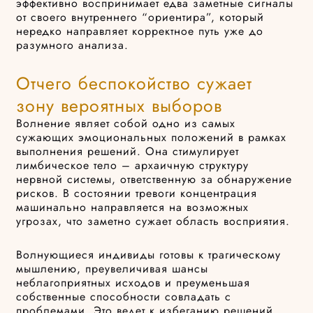
эффективно воспринимает едва заметные сигналы
от своего внутреннего “ориентира”, который
нередко направляет корректное путь уже до
разумного анализа.
Отчего беспокойство сужает
зону вероятных выборов
Волнение являет собой одно из самых
сужающих эмоциональных положений в рамках
выполнения решений. Она стимулирует
лимбическое тело – архаичную структуру
нервной системы, ответственную за обнаружение
рисков. В состоянии тревоги концентрация
машинально направляется на возможных
угрозах, что заметно сужает область восприятия.
Волнующиеся индивиды готовы к трагическому
мышлению, преувеличивая шансы
неблагоприятных исходов и преуменьшая
собственные способности совладать с
проблемами. Это ведет к избеганию решений