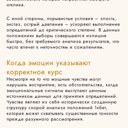
отклика.
С иной стороны, порывистые условия – злость,
экстаз, острый давление – ускоряют выполнение
определений до критического степени. В данных
положениях выборы совершаются излишне
быстро, без требуемого анализа результатов, что
часто влечет к неточностям и сожалениям.
Когда эмоции указывают
корректное курс
Несмотря на то что мощные чувства могут
нарушать восприятие, есть обстоятельства, когда
эмоциональные сигналы выступают ценным
источником данных для принятия определений.
Чувства являют из себя исторически созданную
структуру скорой анализа положений 1хбет,
которая может схватывать существенные тонкости
прежде разумного рассмотрения.