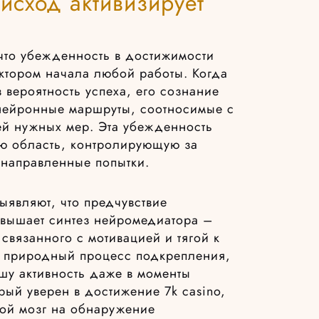
исход активизирует
что убежденность в достижимости
ктором начала любой работы. Когда
 вероятность успеха, его сознание
 нейронные маршруты, соотносимые с
ей нужных мер. Эта убежденность
ую область, контролирующую за
енаправленные попытки.
ыявляют, что предчувствие
овышает синтез нейромедиатора –
связанного с мотивацией и тягой к
ет природный процесс подкрепления,
шу активность даже в моменты
рый уверен в достижение 7k casino,
вой мозг на обнаружение