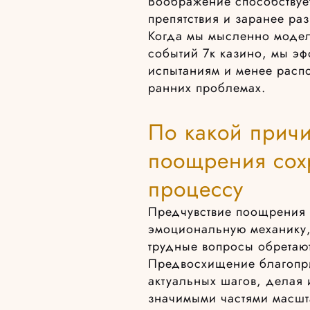
Воображение способствуе
препятствия и заранее ра
Когда мы мысленно моде
событий 7к казино, мы э
испытаниям и менее расп
ранних проблемах.
По какой прич
поощрения сохр
процессу
Предчувствие поощрения 
эмоциональную механику,
трудные вопросы обретают
Предвосхищение благопри
актуальных шагов, делая 
значимыми частями масшт