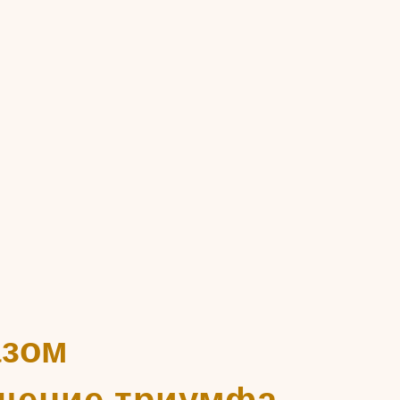
азом
щение триумфа