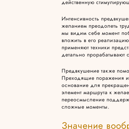
действенную стимулирую
Интенсивность предвкуше
желанием преодолеть труд
мы видим себе момент по
вложить в его реализацию
применяют техники предс
детально прорабатывают 
Предвкушение также помо
Преходящие поражения и 
основание для прекращени
элемент маршрута к жела
переосмысление поддержи
сложные моменты.
Значение вооб