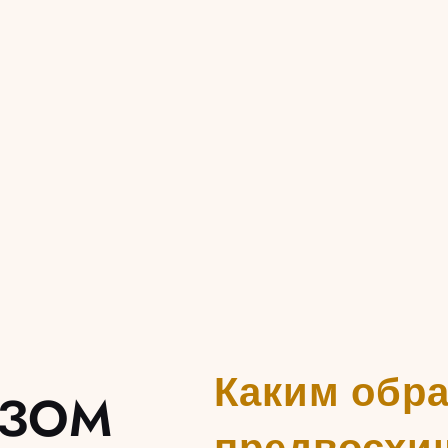
Каким обр
АЗОМ
предвосхи