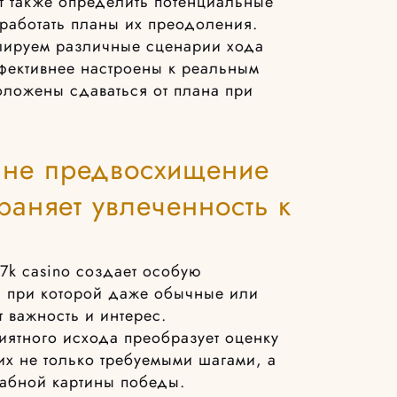
т также определить потенциальные
зработать планы их преодоления.
лируем различные сценарии хода
ффективнее настроены к реальным
оложены сдаваться от плана при
ине предвосхищение
аняет увлеченность к
7k casino создает особую
 при которой даже обычные или
 важность и интерес.
ятного исхода преобразует оценку
их не только требуемыми шагами, а
абной картины победы.