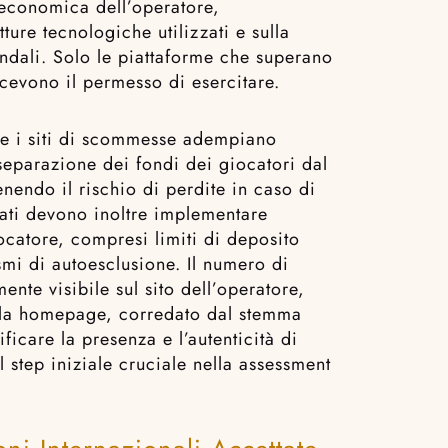
à economica dell’operatore,
utture tecnologiche utilizzati e sulla
ndali. Solo le piattaforme che superano
ricevono il permesso di esercitare.
e i siti di scommesse adempiano
separazione dei fondi dei giocatori dal
nendo il rischio di perdite in caso di
itati devono inoltre implementare
ocatore, compresi limiti di deposito
mi di autoesclusione. Il numero di
te visibile sul sito dell’operatore,
lla homepage, corredato dal stemma
ificare la presenza e l’autenticità di
il step iniziale cruciale nella assessment