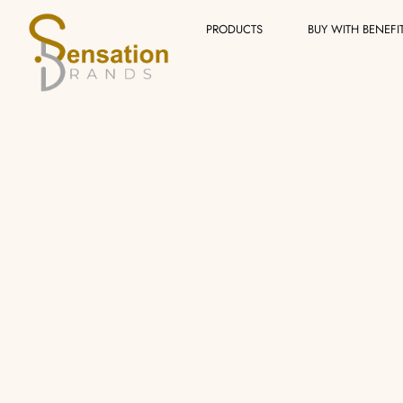
Skip
PRODUCTS
BUY WITH BENEFI
to
content