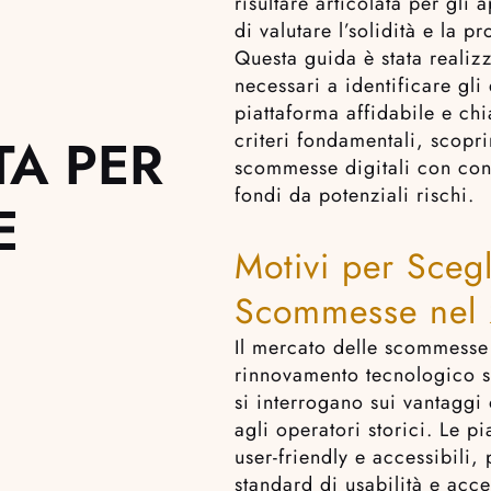
risultare articolata per gli 
di valutare l’solidità e la 
Questa guida è stata realizza
necessari a identificare gli
piattaforma affidabile e chi
A PER
criteri fondamentali, scopr
scommesse digitali con con
fondi da potenziali rischi.
E
Motivi per Scegl
Scommesse nel
Il mercato delle scommesse 
rinnovamento tecnologico s
si interrogano sui vantaggi 
agli operatori storici. Le p
user-friendly e accessibili,
standard di usabilità e acces