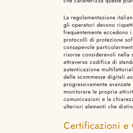
che caratterizza queste pia
La regolamentazione italiana
gli operatori devono rispet
frequentemente eccedono i
protocolli di protezione so
consapevole particolarment
risorse considerevoli nella
attraverso codifica di stand
autenticazione multifattoria
delle scommesse digitali ass
progressivamente avanzate p
monitorare le proprie attivi
comunicazioni e la chiarezz
ulteriori elementi che disti
Certificazioni 