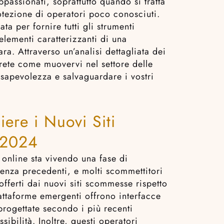
appassionati, soprattutto quando si tratta
protezione di operatori poco conosciuti.
ta per fornire tutti gli strumenti
 elementi caratterizzanti di una
ara. Attraverso un’analisi dettagliata dei
irete come muovervi nel settore delle
sapevolezza e salvaguardare i vostri
iere i Nuovi Siti
 2024
online sta vivendo una fase di
enza precedenti, e molti scommettitori
offerti dai nuovi siti scommesse rispetto
iattaforme emergenti offrono interfacce
 progettate secondo i più recenti
sibilità. Inoltre, questi operatori