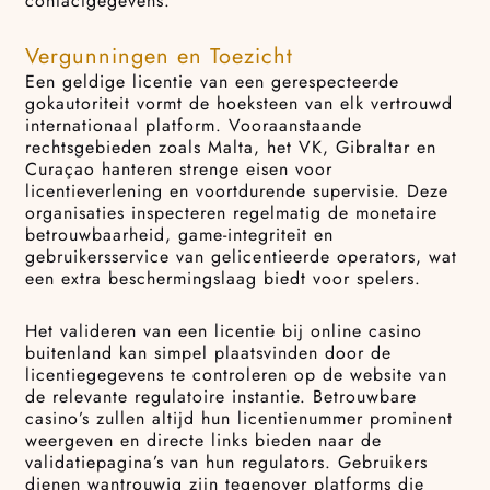
contactgegevens.
Vergunningen en Toezicht
Een geldige licentie van een gerespecteerde
gokautoriteit vormt de hoeksteen van elk vertrouwd
internationaal platform. Vooraanstaande
rechtsgebieden zoals Malta, het VK, Gibraltar en
Curaçao hanteren strenge eisen voor
licentieverlening en voortdurende supervisie. Deze
organisaties inspecteren regelmatig de monetaire
betrouwbaarheid, game-integriteit en
gebruikersservice van gelicentieerde operators, wat
een extra beschermingslaag biedt voor spelers.
Het valideren van een licentie bij online casino
buitenland kan simpel plaatsvinden door de
licentiegegevens te controleren op de website van
de relevante regulatoire instantie. Betrouwbare
casino’s zullen altijd hun licentienummer prominent
weergeven en directe links bieden naar de
validatiepagina’s van hun regulators. Gebruikers
dienen wantrouwig zijn tegenover platforms die