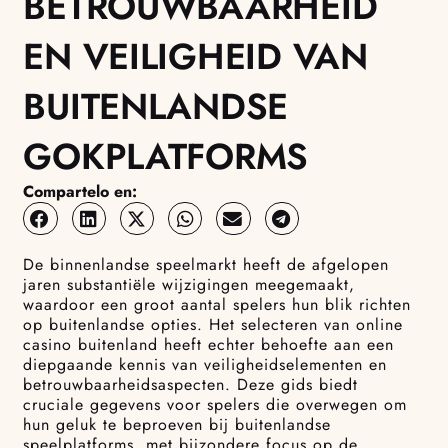
BETROUWBAARHEID
EN VEILIGHEID VAN
BUITENLANDSE
GOKPLATFORMS
Compartelo en:
De binnenlandse speelmarkt heeft de afgelopen
jaren substantiële wijzigingen meegemaakt,
waardoor een groot aantal spelers hun blik richten
op buitenlandse opties. Het selecteren van online
casino buitenland heeft echter behoefte aan een
diepgaande kennis van veiligheidselementen en
betrouwbaarheidsaspecten. Deze gids biedt
cruciale gegevens voor spelers die overwegen om
hun geluk te beproeven bij buitenlandse
speelplatforms, met bijzondere focus op de