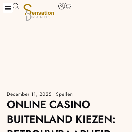
Skip
to
content
December 11, 2025
Spellen
ONLINE CASINO
BUITENLAND KIEZEN: