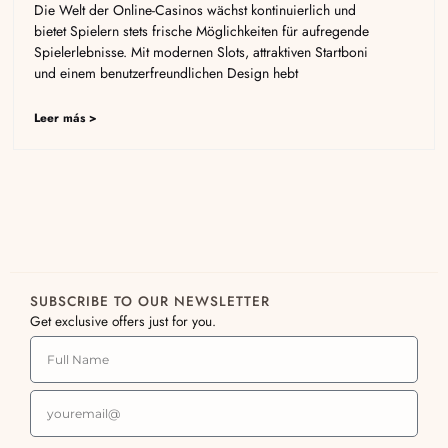
Die Welt der Online-Casinos wächst kontinuierlich und
bietet Spielern stets frische Möglichkeiten für aufregende
Spielerlebnisse. Mit modernen Slots, attraktiven Startboni
und einem benutzerfreundlichen Design hebt
Leer más >
SUBSCRIBE TO OUR NEWSLETTER
Get exclusive offers just for you.