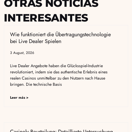
OTRAS NOTICIAS
INTERESANTES
Wie funktioniert die Übertragungstechnologie
bei Live Dealer Spielen
3 August, 2026
Live Dealer Angebote haben die Glücksspiel-Industrie
revolutioniert, indem sie das authentische Erlebnis eines
realen Casinos unmittelbar zu den Nutzern nach Hause
bringen. Die technische Basis
Leer más >
Casinoly Beurteilung: Detaillierte Untersuchung