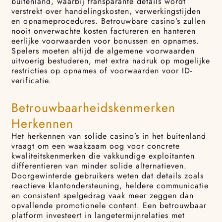
buitenland, waarbij transparante details wordt
verstrekt over handelingskosten, verwerkingstijden
en opnameprocedures. Betrouwbare casino’s zullen
nooit onverwachte kosten factureren en hanteren
eerlijke voorwaarden voor bonussen en opnames.
Spelers moeten altijd de algemene voorwaarden
uitvoerig bestuderen, met extra nadruk op mogelijke
restricties op opnames of voorwaarden voor ID-
verificatie.
Betrouwbaarheidskenmerken
Herkennen
Het herkennen van solide casino’s in het buitenland
vraagt om een waakzaam oog voor concrete
kwaliteitskenmerken die vakkundige exploitanten
differentieren van minder solide alternatieven.
Doorgewinterde gebruikers weten dat details zoals
reactieve klantondersteuning, heldere communicatie
en consistent spelgedrag vaak meer zeggen dan
opvallende promotionele content. Een betrouwbaar
platform investeert in langetermijnrelaties met