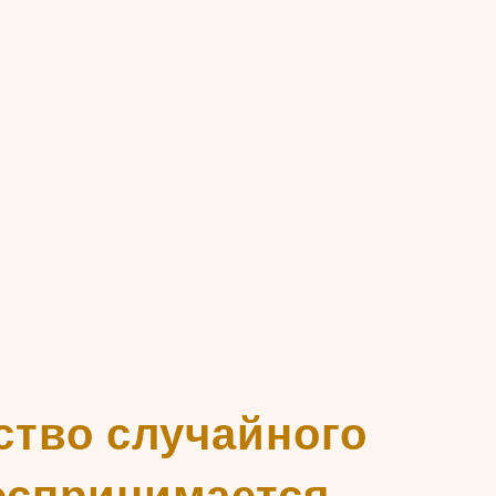
ство случайного
оспринимается