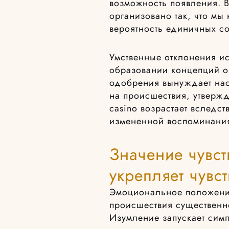
возможность появления. 
организовано так, что мы
вероятность единичных с
Умственные отклонения и
образовании концепций о
одобрения вынуждает нас
на происшествия, утверж
casino возрастает вследс
измененной воспоминани
Значение чувст
укрепляет чувс
Эмоциональное положени
происшествия существенно
Изумление запускает симп