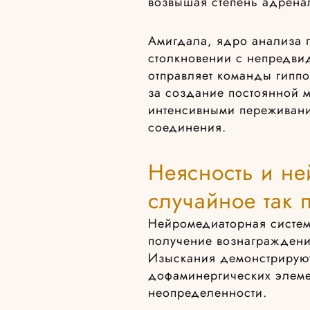
возвышая степень адренал
Амигдала, ядро анализа 
столкновении с непредви
отправляет команды гиппо
за создание постоянной м
интенсивными переживан
соединения.
Неясность и не
случайное так 
Нейромедиаторная систем
получение вознаграждения
Изыскания демонстрируют
дофаминергических элеме
неопределенности.