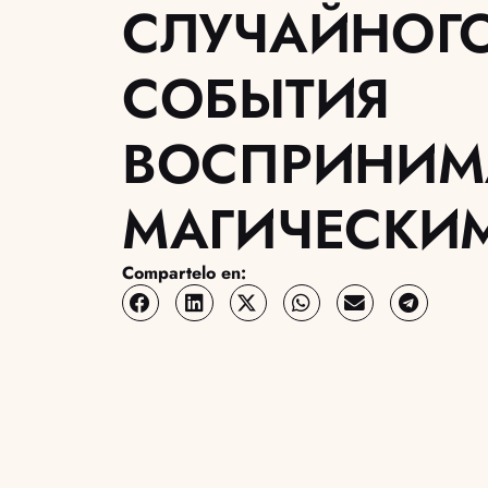
СЛУЧАЙНОГ
СОБЫТИЯ
ВОСПРИНИМ
МАГИЧЕСКИ
Compartelo en: