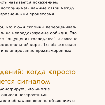
ость называется искажением
 воспринимать важные связи между
азрозненными процессами.
ют, что люди склонны переоценивать
ть на непредсказуемые события. Это
ие “ощущения господства” и связано
ефронтальной коры. 1xslots включает
то и планирование преднамеренных
дений: когда «просто
яется сигналом
онстрирует, что многие
ляющиеся невероятными
 деле обладают вполне объяснимую