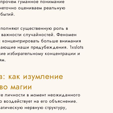
Впрочем гуманное понимание
 неточно оцениваем реальную
обытий.
сполняют существенную роль в
 важности случайностей. Феномен
 концентрировать больше внимания
дающие наши предубеждения. 1xslots
твие избирательному концентрации и
ям.
в: как изумление
тво магии
е личности в момент неожиданного
 воздействует на его объяснение.
атическую нервную структуру,