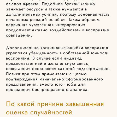
от слоя аффекта. Подобное Вулкан казино
занимает ресурсы а также нуждается в
дополнительных усилий, поэтому основная часть
начальных реакций остаётся. Таким образом
первичная чувственная интерпретация
продолжает активно воздействовать к восприятие
совпадений.
Дополнительно когнитивные ошибки восприятия
укрепляют убежденность в собственной точности
восприятия. В случае если индивид
предполагает найти желательную связь,
совпадения осознаются как этой подтверждение.
Логика при этом применяется с целью
подтверждения изначально сформированного
представления, вместо того чтобы для
проведения беспристрастного анализа.
По какой причине завышенная
оценка случайностей