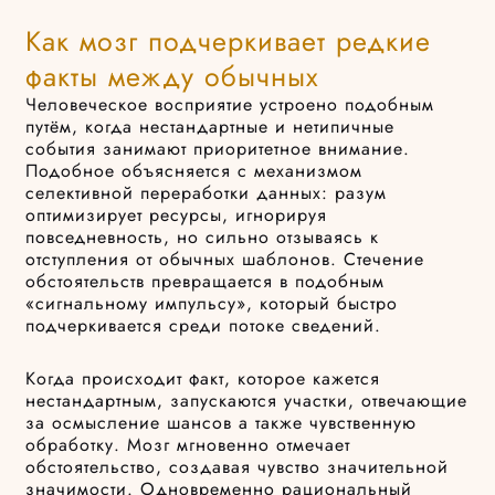
Как мозг подчеркивает редкие
факты между обычных
Человеческое восприятие устроено подобным
путём, когда нестандартные и нетипичные
события занимают приоритетное внимание.
Подобное объясняется с механизмом
селективной переработки данных: разум
оптимизирует ресурсы, игнорируя
повседневность, но сильно отзываясь к
отступления от обычных шаблонов. Стечение
обстоятельств превращается в подобным
«сигнальному импульсу», который быстро
подчеркивается среди потоке сведений.
Когда происходит факт, которое кажется
нестандартным, запускаются участки, отвечающие
за осмысление шансов а также чувственную
обработку. Мозг мгновенно отмечает
обстоятельство, создавая чувство значительной
значимости. Одновременно рациональный