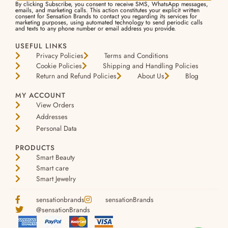
By clicking Subscribe, you consent to receive SMS, WhatsApp messages,
emails, and marketing calls. This action constitutes your explicit written
consent for Sensation Brands to contact you regarding its services for
marketing purposes, using automated technology to send periodic calls
and texts to any phone number or email address you provide.
USEFUL LINKS
Privacy Policies
Terms and Conditions
Cookie Policies
Shipping and Handling Policies
Return and Refund Policies
About Us
Blog
MY ACCOUNT
View Orders
Addresses
Personal Data
PRODUCTS
Smart Beauty
Smart care
Smart Jewelry
sensationbrands
sensationBrands
@sensationBrands