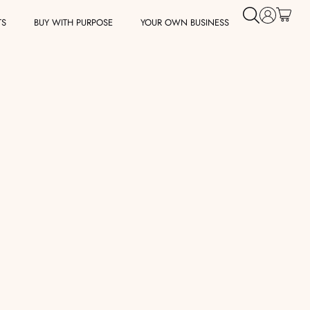
TS
BUY WITH PURPOSE
YOUR OWN BUSINESS