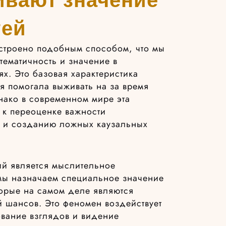
тей
строено подобным способом, что мы
тематичность и значение в
х. Это базовая характеристика
я помогала выживать на за время
нако в современном мире эта
 к переоценке важности
 и созданию ложных каузальных
й является мыслительное
мы назначаем специальное значение
торые на самом деле являются
й шансов. Это феномен воздействует
вание взглядов и видение