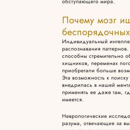
обступающего мира.
Почему мозг ищ
беспорядочных
Индивидуальный интеллек
распознавания паттернов
способны стремительно об
хищников, переменах пог
приобретали больше возм
Эта возможность к поиску
внедрилась в нашей мент
применять ее даже там, г
имеется.
Неврологические исследо
разума, отвечающие за вы