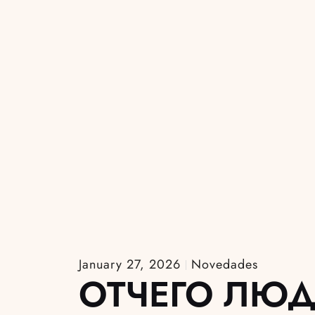
January 27, 2026
Novedades
ОТЧЕГО ЛЮ