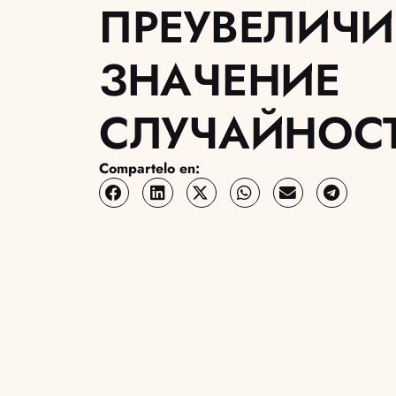
ПРЕУВЕЛИЧ
ЗНАЧЕНИЕ
СЛУЧАЙНОС
Compartelo en: