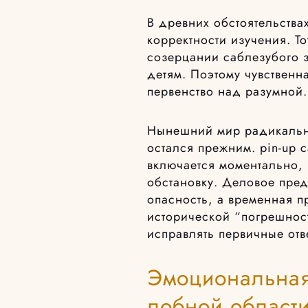
В древних обстоятельства
корректности изучения. Т
созерцании саблезубого з
детям. Поэтому чувственн
первенство над разумной.
Нынешний мир радикально
остался прежним. pin-up 
включается моментально,
обстановку. Деловое пре
опасность, а временная п
исторической “погрешнос
исправлять первичные отв
Эмоциональная
лобной области