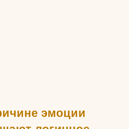
ричине эмоции
ешают логичное