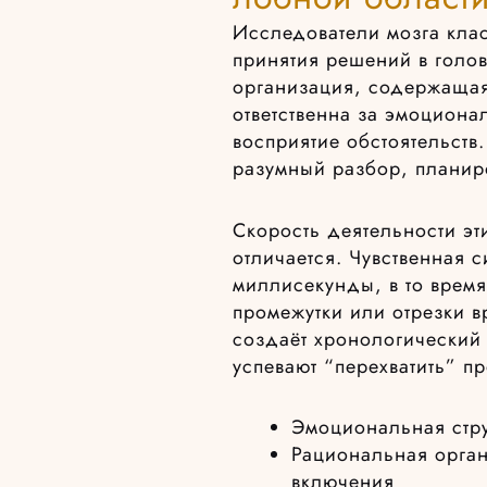
Исследователи мозга кла
принятия решений в голо
организация, содержащая
ответственна за эмоциона
восприятие обстоятельств
разумный разбор, планир
Скорость деятельности э
отличается. Чувственная 
миллисекунды, в то врем
промежутки или отрезки в
создаёт хронологический 
успевают “перехватить” 
Эмоциональная стру
Рациональная орган
включения