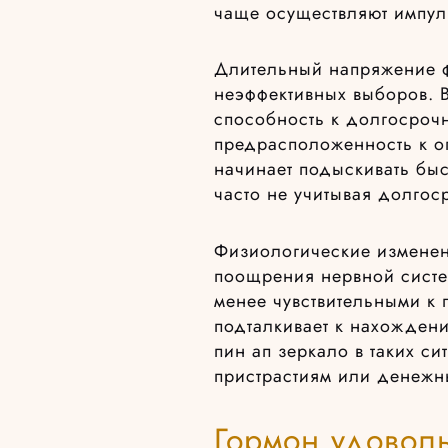
чаще осуществляют импул
Длительный напряжение ф
неэффективных выборов. 
способность к долгосроч
предрасположенность к о
начинает подыскивать бы
часто не учитывая долгос
Физиологические изменени
поощрения нервной систе
менее чувствительными к 
подталкивает к нахожден
пин ап зеркало в таких си
пристрастиям или денежн
Гормон удовол