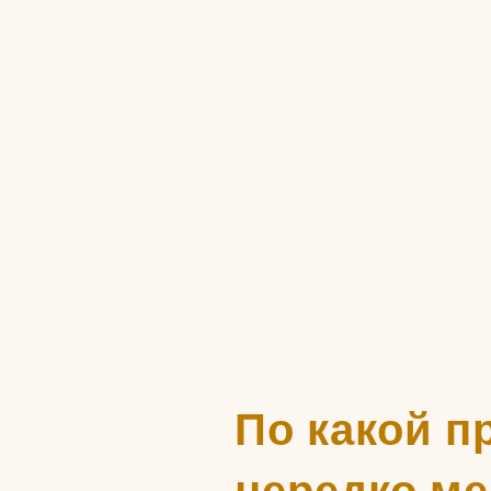
По какой п
нередко м