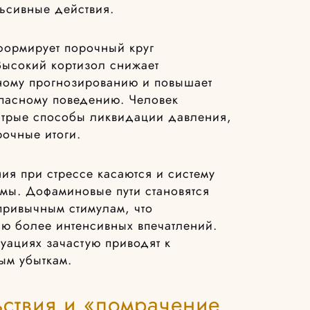
ьсивные действия.
ормирует порочный круг
Высокий кортизол снижает
ному прогнозированию и повышает
пасному поведению. Человек
стрые способы ликвидации давления,
рочные итоги.
я при стрессе касаются и систему
мы. Дофаминовые пути становятся
привычным стимулам, что
ию более интенсивных впечатлений.
туациях зачастую приводят к
ым убыткам.
ьствия и «помрачение