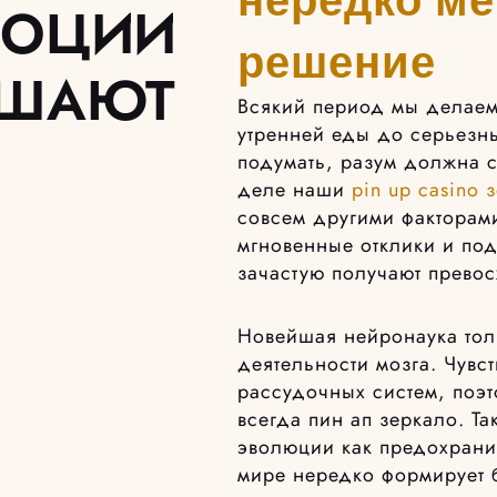
МОЦИИ
решение
ЕШАЮТ
Всякий период мы делаем
утренней еды до серьезн
подумать, разум должна с
деле наши
pin up casino 
совсем другими факторам
мгновенные отклики и по
зачастую получают прево
Новейшая нейронаука тол
деятельности мозга. Чувс
рассудочных систем, поэт
всегда пин ап зеркало. Т
эволюции как предохрани
мире нередко формирует 