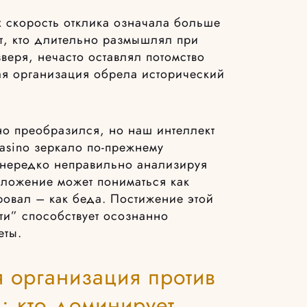
х скорость отклика означала больше
от, кто длительно размышлял при
веря, нечасто оставлял потомство
ая организация обрела исторический
 преобразился, но наш интеллект
casino зеркало по-прежнему
 нередко неправильно анализируя
дложение может пониматься как
ровал – как беда. Постижение этой
ти” способствует осознанно
еты.
 организация против
: кто доминирует