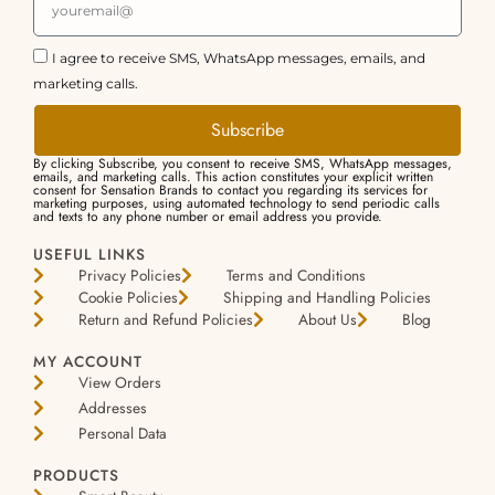
I agree to receive SMS, WhatsApp messages, emails, and
marketing calls.
Subscribe
By clicking Subscribe, you consent to receive SMS, WhatsApp messages,
emails, and marketing calls. This action constitutes your explicit written
consent for Sensation Brands to contact you regarding its services for
marketing purposes, using automated technology to send periodic calls
and texts to any phone number or email address you provide.
USEFUL LINKS
Privacy Policies
Terms and Conditions
Cookie Policies
Shipping and Handling Policies
Return and Refund Policies
About Us
Blog
MY ACCOUNT
View Orders
Addresses
Personal Data
PRODUCTS