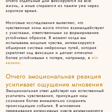
отчего отдельные дни фиксируются на всю
жизнь, а иные стираются из памяти уже через
короткое время.
Мозговые исследования выявляют, что
чувственные зоны мозга плотно взаимодействуют
с участками, ответственными за формирование
устойчивых образов. В момент когда мы
испытываем мощные чувства, активизируется
обширная система нейронных путей, которая
укрепляет ход фиксации и делает отпечатки
более устойчивыми к потере, например, в
win
казино
.
Отчего эмоциональная реакция
усиливает ощущение мгновения
Эмоциональная ответ действует как естественный
усилитель чувствования, принуждая наш
сознание более внимательно сохранять
происходящие события. В мгновение
переживания интенсивных чувств активизируется