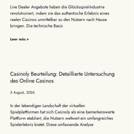
Live Dealer Angebote haben die Glücksspiel-Industrie
revolutioniert, indem sie das authentische Erlebnis eines
realen Casinos unmittelbar zu den Nutzern nach Hause
bringen. Die technische Basis
Leer más >
Casinoly Beurteilung: Detaillierte Untersuchung
des Online Casinos
3 August, 2026
In der lebendigen Landschaft der virtuellen
Spielplattformen hat sich Casinoly als eine bemerkenswerte
Plattform etabliert, die Nutzern weltweit ein umfangreiches
Spielerlebnis bietet. Diese umfassende Analyse