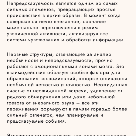
Непредсказуемость является одним из самых
сильных элементов, превращающих простые
происшествия в яркие образы. В момент когда
совершается нечто внезапное, сознание
моментально переключается в режим
увеличенной активности, активизируя все
системы чувствования и обработки информации.
Нервные структуры, отвечающие за анализ
необычности и непредсказуемости, прочно
работают с эмоциональными зонами мозга. Это
взаимодействие образует особые факторы для
образования воспоминаний, которые отличаются
необычной четкостью и точностью. Неожиданная
счастье от неожиданной встречи, удивление от
редкого обнаружения или даже небольшой
тревога от внезапного звука – все эти
переживания формируют в памяти гораздо более
сильный отпечаток, чем планируемые и
предсказуемые события.
Эксперименты показывают, что мера внезапности