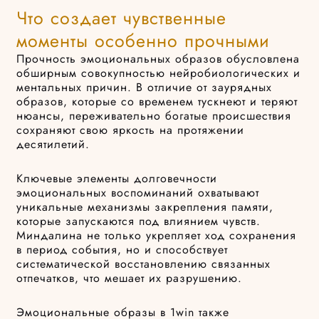
Что создает чувственные
моменты особенно прочными
Прочность эмоциональных образов обусловлена
обширным совокупностью нейробиологических и
ментальных причин. В отличие от заурядных
образов, которые со временем тускнеют и теряют
нюансы, переживательно богатые происшествия
сохраняют свою яркость на протяжении
десятилетий.
Ключевые элементы долговечности
эмоциональных воспоминаний охватывают
уникальные механизмы закрепления памяти,
которые запускаются под влиянием чувств.
Миндалина не только укрепляет ход сохранения
в период события, но и способствует
систематической восстановлению связанных
отпечатков, что мешает их разрушению.
Эмоциональные образы в 1win также