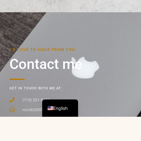
I’D LOVE TO HEAR FROM YOU
Contact me
GET IN TOUCH WITH ME AT:
Spanish
(719) 231-5431
English
rociob2030@gmail.com