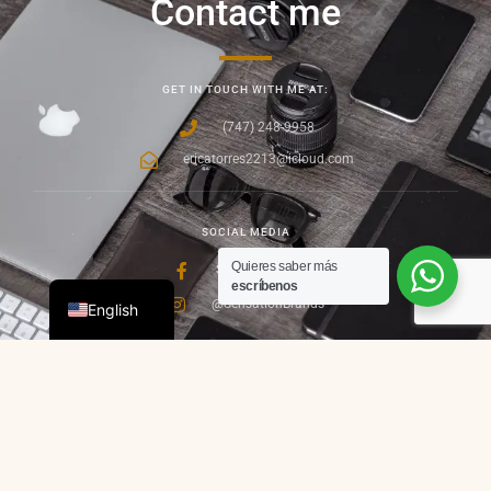
Contact me
GET IN TOUCH WITH ME AT:
(747) 248-9958
ericatorres2213@icloud.com
SOCIAL MEDIA
Quieres saber más
Sensation Brands
Spanish
escríbenos
@SensationBrands
English
SUBSCRIBE TO OUR NEWSLETTER
Get exclusive offers just for you.