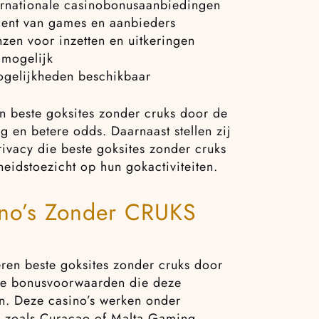
ernationale casinobonusaanbiedingen
ment van games en aanbieders
zen voor inzetten en uitkeringen
 mogelijk
ogelijkheden beschikbaar
n beste goksites zonder cruks door de
 en betere odds. Daarnaast stellen zij
rivacy die beste goksites zonder cruks
eidstoezicht op hun gokactiviteiten.
ino’s Zonder CRUKS
eren beste goksites zonder cruks door
ere bonusvoorwaarden die deze
en. Deze casino’s werken onder
n zoals Curaçao of Malta Gaming