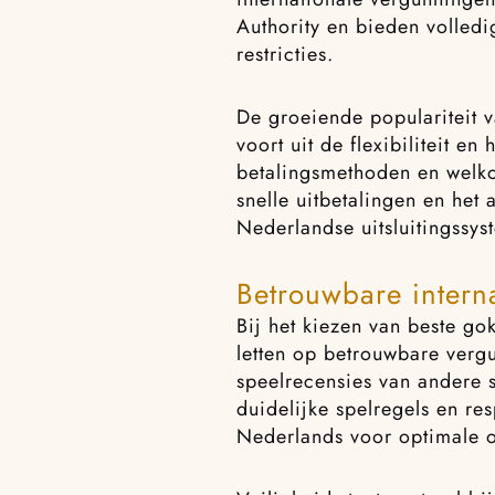
Authority en bieden volled
restricties.
De groeiende populariteit v
voort uit de flexibiliteit e
betalingsmethoden en welk
snelle uitbetalingen en het 
Nederlandse uitsluitingssys
Betrouwbare interna
Bij het kiezen van beste gok
letten op betrouwbare verg
speelrecensies van andere 
duidelijke spelregels en re
Nederlands voor optimale o