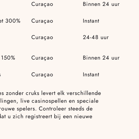
Curaçao
Binnen 24 uur
et 300%
Curaçao
Instant
s
Curaçao
24-48 uur
t 150%
Curaçao
Binnen 24 uur
s
Curaçao
Instant
es zonder cruks levert elk verschillende
lingen, live casinospellen en speciale
rouwe spelers. Controleer steeds de
t u zich registreert bij een nieuwe