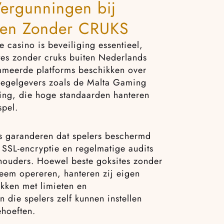
Vergunningen bij
men Zonder CRUKS
e casino is beveiliging essentieel,
tes zonder cruks buiten Nederlands
mmeerde platforms beschikken over
regelgevers zoals de Malta Gaming
ing, die hoge standaarden hanteren
spel.
es garanderen dat spelers beschermd
SSL-encryptie en regelmatige audits
thouders. Hoewel beste goksites zonder
teem opereren, hanteren zij eigen
kken met limieten en
n die spelers zelf kunnen instellen
ehoeften.