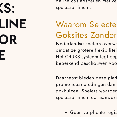
online casinospellen met v
S:
spelassortiment.
LINE
Waarom Selecte
Goksites Zonde
OOR
Nederlandse spelers overwe
E
omdat ze grotere flexibilite
Het CRUKS-systeem legt bep
beperkend beschouwen voor 
Daarnaast bieden deze plat
promotieaanbiedingen dan
gokhuizen. Spelers waardere
spelassortiment dat aanwezi
Geen verplichte regi