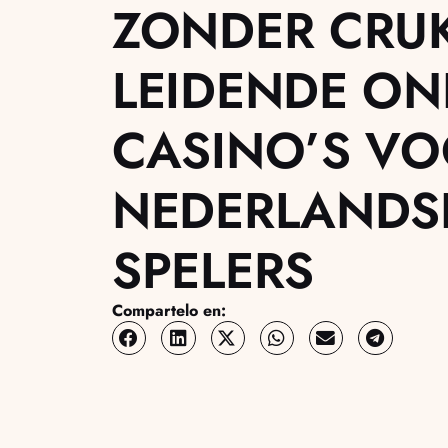
ZONDER CRUK
LEIDENDE ON
CASINO’S V
NEDERLANDS
SPELERS
Compartelo en: