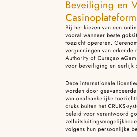
Beveiliging en 
Casinoplatefor
Bij het kiezen van een onlin
vooral wanneer beste goksi
toezicht opereren. Gereno
vergunningen van erkende 
Authority of Curaçao eGam
voor beveiliging en eerlijk 
Deze internationale licenti
worden door geavanceerde 
van onafhankelijke toezich
cruks buiten het CRUKS-sys
beleid voor verantwoord go
zelfuitsluitingsmogelijkhede
volgens hun persoonlijke b